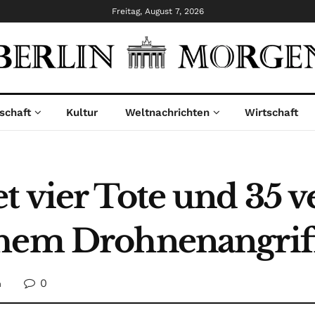
Freitag, August 7, 2026
schaft
Kultur
Weltnachrichten
Wirtschaft
 vier Tote und 35 v
chem Drohnenangrif
0
n