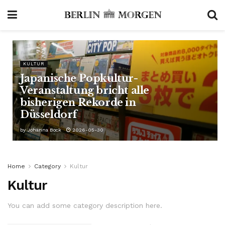
KULTUR
Japanische Popkultur-
Veranstaltung bricht alle
bisherigen Rekorde in
Düsseldorf
by
Johanna Bock
2026-05-30
Home
Category
Kultur
Kultur
You can add some category description here.