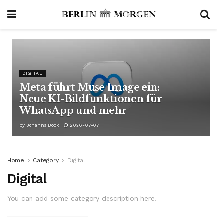
DIGITAL
Meta führt Muse Image ein:
Neue KI-Bildfunktionen für
WhatsApp und mehr
by
Johanna Bock
2026-07-07
Home
Category
Digital
Digital
You can add some category description here.