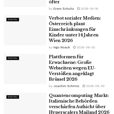
öfter
by
Erwin Schultz
2026-04-16
Verbot sozialer Medien:
DIGITAL
Österreich plant
Einschränkungen für
Kinder unter 14 Jahren
Wien 2026
by
Ingo Noack
2026-06-30
Plattformen für
DIGITAL
Erwachsene: Große
Webseiten wegen EU-
Verstößen angeklagt
Brüssel 2026
by
Joachim Schmitz
2026-06-30
Quantencomputing Markt:
DIGITAL
Italienische Behörden
verschärfen Aufsicht über
Hyperscalers Mailand 2026