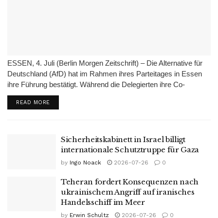
ESSEN, 4. Juli (Berlin Morgen Zeitschrift) – Die Alternative für
Deutschland (AfD) hat im Rahmen ihres Parteitages in Essen
ihre Führung bestätigt. Während die Delegierten ihre Co-
Vorsitzenden Alice Weidel und Tino Chrupalla für zwei weitere
DETAILS
READ MORE
Jahre im Amt bestätigten, versammelten...
Sicherheitskabinett in Israel billigt
internationale Schutztruppe für Gaza
by
Ingo Noack
2026-07-26
0
Teheran fordert Konsequenzen nach
ukrainischem Angriff auf iranisches
Handelsschiff im Meer
by
Erwin Schultz
2026-07-26
0