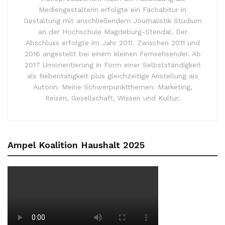
Mediengestalterin erfolgte ein Fachabitur in
Gestaltung mit anschließendem Journalistik Studium
an der Hochschule Magdeburg-Stendal. Der
Abschluss erfolgte im Jahr 2011. Zwischen 2011 und
2016 angestellt bei einem kleinen Fernsehsender. Ab
2017 Umorientierung in Form einer Selbstständigkeit
als Nebentätigkeit plus gleichzeitige Anstellung als
Autorin. Meine Schwerpunktthemen: Marketing,
Reisen, Gesellschaft, Wissen und Kultur.
Ampel Koalition Haushalt 2025