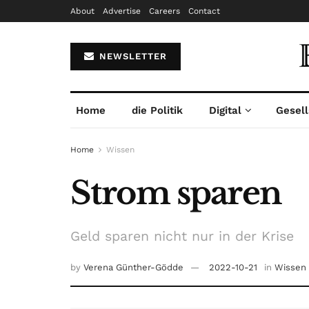
About
Advertise
Careers
Contact
NEWSLETTER
Home
die Politik
Digital
Gesell
Home
Wissen
Strom sparen
Geld sparen nicht nur in der Krise
by
Verena Günther-Gödde
2022-10-21
in
Wissen