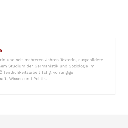
e
in und seit mehreren Jahren Texterin, ausgebildete
em Studium der Germanistik und Soziologie im
ffentlichkeitsarbeit tätig, vorrangige
aft, Wissen und Politik.