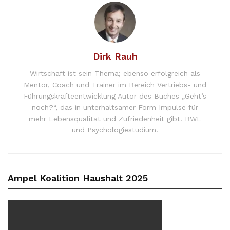
Dirk Rauh
Wirtschaft ist sein Thema; ebenso erfolgreich als
Mentor, Coach und Trainer im Bereich Vertriebs- und
Führungskräfteentwicklung Autor des Buches „Geht’s
noch?“, das in unterhaltsamer Form Impulse für
mehr Lebensqualität und Zufriedenheit gibt. BWL
und Psychologiestudium.
Ampel Koalition Haushalt 2025