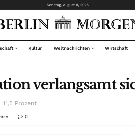
Sonntag, August 9, 2026
schaft
Kultur
Weltnachrichten
Wirtschaft
tion verlangsamt si
 11,5 Prozent
0
hten