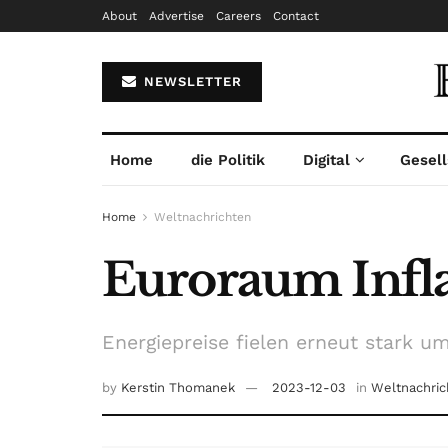
About
Advertise
Careers
Contact
NEWSLETTER
Home
die Politik
Digital
Gesell
Home
Weltnachrichten
Euroraum Infla
Energiepreise fielen erneut stark um
by
Kerstin Thomanek
2023-12-03
in
Weltnachric