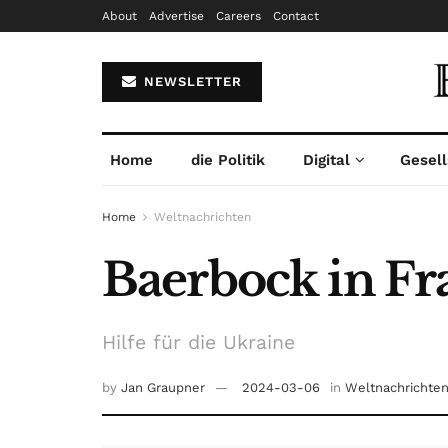
About
Advertise
Careers
Contact
NEWSLETTER
Home
die Politik
Digital
Gesell
Home
Weltnachrichten
Baerbock in Fr
Hilfe für die Ukraine
by
Jan Graupner
2024-03-06
in
Weltnachrichte