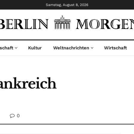
Samstag, August 8, 2026
schaft
Kultur
Weltnachrichten
Wirtschaft
ankreich
0
n