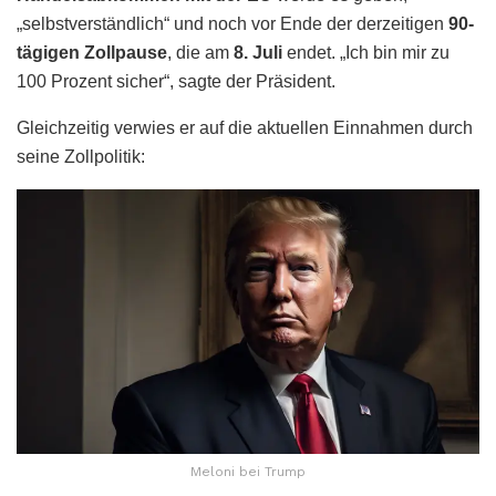
„selbstverständlich“ und noch vor Ende der derzeitigen
90-
tägigen Zollpause
, die am
8. Juli
endet. „Ich bin mir zu
100 Prozent sicher“, sagte der Präsident.
Gleichzeitig verwies er auf die aktuellen Einnahmen durch
seine Zollpolitik:
Meloni bei Trump