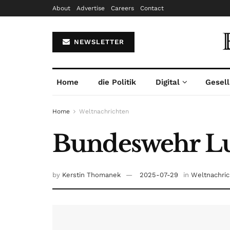
About
Advertise
Careers
Contact
NEWSLETTER
Home
die Politik
Digital
Gesell
Home
Weltnachrichten
Bundeswehr Lu
by
Kerstin Thomanek
2025-07-29
in
Weltnachri