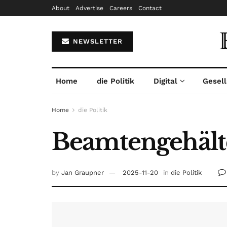
About
Advertise
Careers
Contact
NEWSLETTER
Home
die Politik
Digital
Gesell
Home
die Politik
Beamtengehälte
by
Jan Graupner
2025-11-20
in
die Politik