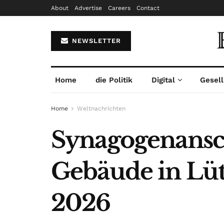
About
Advertise
Careers
Contact
NEWSLETTER
Home
die Politik
Digital
Gesell
Home
Weltnachrichten
Synagogenansch
Gebäude in Lüt
2026