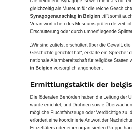
Die betroffene Synagoge ist weit mehr als nur ein 
gleichzeitig als Museum für die reiche Geschicht
Synagogenanschlag in Belgien
trifft somit au
Verantwortlichen des Museums prüfen derzeit, ob
Erschütterung oder durch umherfliegende Splitte
„Wir sind zutiefst erschüttert über die Gewalt, d
Geschichte gerichtet hat“, erklärte ein Sprecher
nationale Alarmbereitschaft für religiöse Stätt
in Belgien
vorsorglich angehoben.
Ermittlungstaktik der belgi
Die föderalen Behörden haben die Leitung der 
wurde errichtet, und Drohnen sowie Überwach
mögliche Fluchtfahrzeuge oder Verdächtige zu ide
erfordert eine koordinierte Antwort der Nachricht
Einzeltäters oder einer organisierten Gruppe han