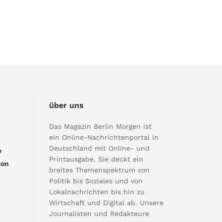
über uns
Das Magazin Berlin Morgen ist
ein Online-Nachrichtenportal in
Deutschland mit Online- und
e
Printausgabe. Sie deckt ein
kon
breites Themenspektrum von
Politik bis Soziales und von
Lokalnachrichten bis hin zu
Wirtschaft und Digital ab. Unsere
Journalisten und Redakteure