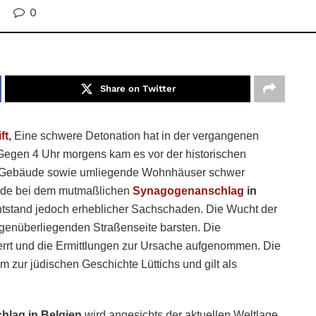
0
Share on Twitter
ft,
Eine schwere Detonation hat in der vergangenen
. Gegen 4 Uhr morgens kam es vor der historischen
as Gebäude sowie umliegende Wohnhäuser schwer
rde bei dem mutmaßlichen
Synagogenanschlag
in
entstand jedoch erheblicher Sachschaden. Die Wucht der
egenüberliegenden Straßenseite barsten. Die
errt und die Ermittlungen zur Ursache aufgenommen. Die
zur jüdischen Geschichte Lüttichs und gilt als
lag in Belgien
wird angesichts der aktuellen Weltlage