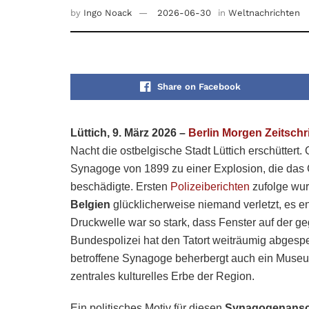
by
Ingo Noack
2026-06-30
in
Weltnachrichten
Share on Facebook
Lüttich, 9. März 2026 –
Berlin Morgen Zeitschri
Nacht die ostbelgische Stadt Lüttich erschüttert
Synagoge von 1899 zu einer Explosion, die d
beschädigte. Ersten
Polizeiberichten
zufolge wu
Belgien
glücklicherweise niemand verletzt, es 
Druckwelle war so stark, dass Fenster auf der g
Bundespolizei hat den Tatort weiträumig abgesp
betroffene Synagoge beherbergt auch ein Museum 
zentrales kulturelles Erbe der Region.
Ein politisches Motiv für diesen
Synagogenansch