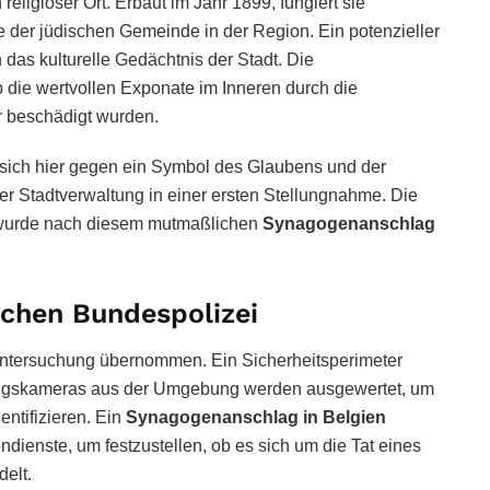
religiöser Ort. Erbaut im Jahr 1899, fungiert sie
e der jüdischen Gemeinde in der Region. Ein potenzieller
ch das kulturelle Gedächtnis der Stadt. Die
 die wertvollen Exponate im Inneren durch die
r beschädigt wurden.
ie sich hier gegen ein Symbol des Glaubens und der
 der Stadtverwaltung in einer ersten Stellungnahme. Die
en wurde nach diesem mutmaßlichen
Synagogenanschlag
schen Bundespolizei
Untersuchung übernommen. Ein Sicherheitsperimeter
ungskameras aus der Umgebung werden ausgewertet, um
ntifizieren. Ein
Synagogenanschlag in Belgien
endienste, um festzustellen, ob es sich um die Tat eines
delt.