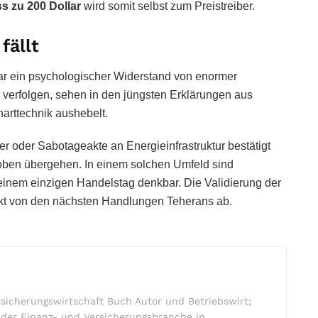
ss zu 200 Dollar
wird somit selbst zum Preistreiber.
fällt
lar ein psychologischer Widerstand von enormer
verfolgen, sehen in den jüngsten Erklärungen aus
arttechnik aushebelt.
ker oder Sabotageakte an Energieinfrastruktur bestätigt
h oben übergehen. In einem solchen Umfeld sind
 einem einzigen Handelstag denkbar. Die Validierung der
kt von den nächsten Handlungen Teherans ab.
rsicherungswirtschaft Buch Autor und Betriebswirt;
n der Finanz- und Versicherungsbranche in