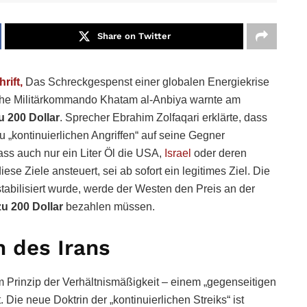
Share on Twitter
rift,
Das Schreckgespenst einer globalen Energiekrise
che Militärkommando Khatam al-Anbiya warnte am
u 200 Dollar
. Sprecher Ebrahim Zolfaqari erklärte, dass
 „kontinuierlichen Angriffen“ auf seine Gegner
ss auch nur ein Liter Öl die USA,
Israel
oder deren
diese Ziele ansteuert, sei ab sofort ein legitimes Ziel. Die
estabilisiert wurde, werde der Westen den Preis an der
zu 200 Dollar
bezahlen müssen.
n des Irans
m Prinzip der Verhältnismäßigkeit – einem „gegenseitigen
Die neue Doktrin der „kontinuierlichen Streiks“ ist