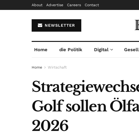
About
Advertise
Careers
Contact
NEWSLETTER
Home
die Politik
Digital
Gesell
Home
Wirtschaft
Strategiewechs
Golf sollen Ölf
2026