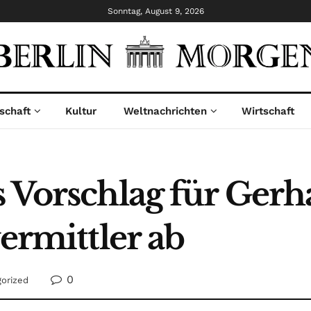
Sonntag, August 9, 2026
schaft
Kultur
Weltnachrichten
Wirtschaft
s Vorschlag für Ger
vermittler ab
0
orized