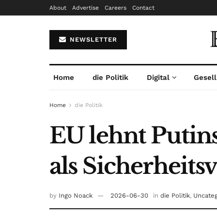
About
Advertise
Careers
Contact
NEWSLETTER
Home
die Politik
Digital
Gesell
Home
die Politik
EU lehnt Putin
als Sicherheits
by
Ingo Noack
2026-06-30
in
die Politik
,
Uncateg