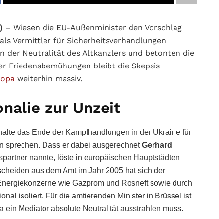
)
– Wiesen die EU-Außenminister den Vorschlag
als Vermittler für Sicherheitsverhandlungen
an der Neutralität des Altkanzlers und betonten die
er Friedensbemühungen bleibt die Skepsis
ropa
weiterhin massiv.
nalie zur Unzeit
 halte das Ende der Kampfhandlungen in der Ukraine für
ien sprechen. Dass er dabei ausgerechnet
Gerhard
partner nannte, löste in europäischen Hauptstädten
sscheiden aus dem Amt im Jahr 2005 hat sich der
he Energiekonzerne wie Gazprom und Rosneft sowie durch
al isoliert. Für die amtierenden Minister in Brüssel ist
a ein Mediator absolute Neutralität ausstrahlen muss.