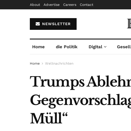
About
Advertise
Careers
Contact
NEWSLETTER
Home
die Politik
Digital
Gesell
Home
Weltnachrichten
Trumps Ablehn
Gegenvorschlags
Müll“