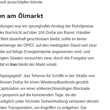
voll ausschöpfen könnte.
len am Ölmarkt
dlungen war ein sprunghafter Anstieg der Rohölpreise.
er Nachricht auf über 104 Dollar pro Barrel. Händler
Welt dauerhaft geschlossen bleibt, sollte es keine
ördermenge der OPEC auf den niedrigsten Stand seit zwei
, die auf billige Energieimporte angewiesen sind, und
inigten Staaten versuchen zwar, durch die Freigabe von
tät im
Iran
bleibt der Markt volatil.
chgangsgeld“, das Teheran für Schiffe in der Straße von
llionen Dollar für einen Wiederaufbaufonds gezahlt
pitulation vor einer völkerrechtswidrigen Blockade
nun gespannt auf die kommenden Tage, da der
Lediglich unter höchster Geheimhaltung verlassen derzeit
teten Transpondern, um Angriffen zu entgehen. Die