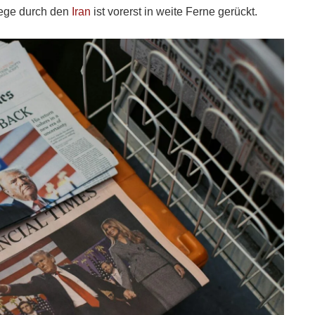
wege durch den
Iran
ist vorerst in weite Ferne gerückt.