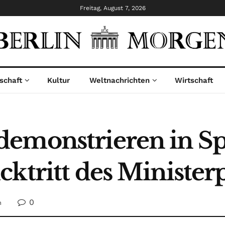
Freitag, August 7, 2026
schaft
Kultur
Weltnachrichten
Wirtschaft
demonstrieren in S
cktritt des Minister
0
n