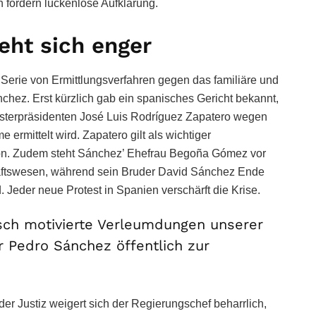
fordern lückenlose Aufklärung.
ieht sich enger
e Serie von Ermittlungsverfahren gegen das familiäre und
hez. Erst kürzlich gab ein spanisches Gericht bekannt,
isterpräsidenten José Luis Rodríguez Zapatero wegen
rmittelt wird. Zapatero gilt als wichtiger
tion. Zudem steht Sánchez’ Ehefrau Begoña Gómez vor
äftswesen, während sein Bruder David Sánchez Ende
. Jeder neue Protest in Spanien verschärft die Krise.
isch motivierte Verleumdungen unserer
r Pedro Sánchez öffentlich zur
er Justiz weigert sich der Regierungschef beharrlich,