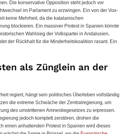
n. Die konservative Opposition steht jedoch vor
chtwechsel im Parlament zu erzwingen. Ein von der Vox-
eit keine Mehrheit, da die katalanischen
erung blockieren. Ein massiver Protest in Spanien könnte
storischen Wahlsieg der Volkspartei in Andalusien,
et der Rückhalt für die Minderheitskoalition rasant. Ein
ten als Zünglein an der
t regiert, hängt sein politisches Überleben vollständig
utzen die extreme Schwäche der Zentralregierung, um
zung des umstrittenen Amnestiegesetzes zu erpressen.
gierung jedoch komplett zerstören, drohen die
ch einen anhaltenden Protest in Spanien wird dieses
tig wächst die Sorge in Brüssel, wo die
Europäische