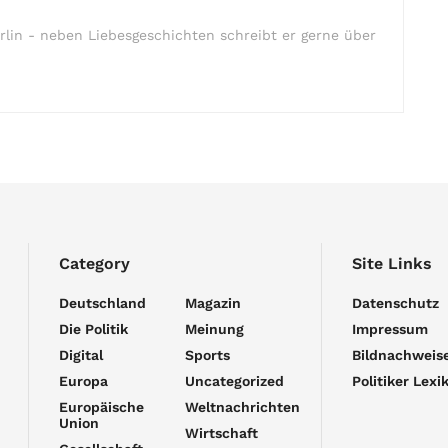
rlin - neben Liebesgeschichten schreibt er gerne über
Category
Site Links
Deutschland
Magazin
Datenschutz
Die Politik
Meinung
Impressum
Digital
Sports
Bildnachweis
Europa
Uncategorized
Politiker Lexi
Europäische
Weltnachrichten
Union
Wirtschaft