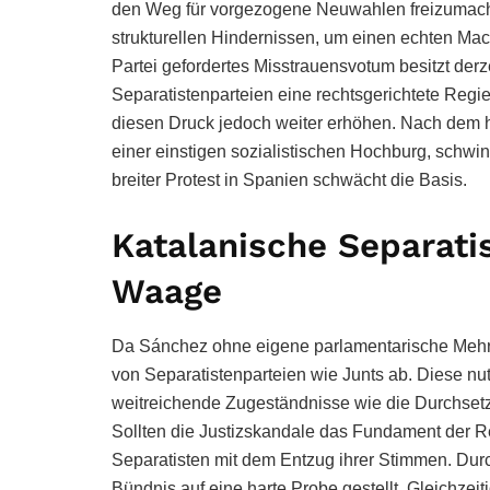
den Weg für vorgezogene Neuwahlen freizumache
strukturellen Hindernissen, um einen echten Ma
Partei gefordertes Misstrauensvotum besitzt derz
Separatistenparteien eine rechtsgerichtete Regi
diesen Druck jedoch weiter erhöhen. Nach dem hi
einer einstigen sozialistischen Hochburg, schwind
breiter Protest in Spanien schwächt die Basis.
Katalanische Separatis
Waage
Da Sánchez ohne eigene parlamentarische Mehrhei
von Separatistenparteien wie Junts ab. Diese n
weitreichende Zugeständnisse wie die Durchset
Sollten die Justizskandale das Fundament der Re
Separatisten mit dem Entzug ihrer Stimmen. Dur
Bündnis auf eine harte Probe gestellt. Gleichzei