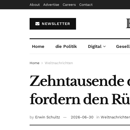
About
Advertise
Careers
Contact
NEWSLETTER
Home
die Politik
Digital
Gesell
Home
Weltnachrichten
Zehntausende 
fordern den Rü
by
Erwin Schultz
2026-06-30
in
Weltnachrichte