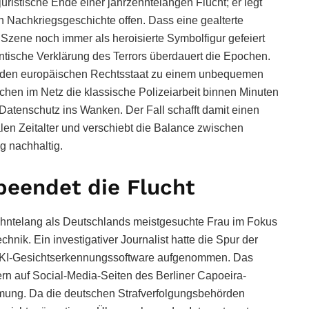
juristische Ende einer jahrzehntelangen Flucht; er legt
n Nachkriegsgeschichte offen. Dass eine gealterte
n Szene noch immer als heroisierte Symbolfigur gefeiert
ntische Verklärung des Terrors überdauert die Epochen.
ng den europäischen Rechtsstaat zu einem unbequemen
en im Netz die klassische Polizeiarbeit binnen Minuten
 Datenschutz ins Wanken. Der Fall schafft damit einen
alen Zeitalter und verschiebt die Balance zwischen
g nachhaltig.
beendet die Flucht
ehntelang als Deutschlands meistgesuchte Frau im Fokus
chnik. Ein investigativer Journalist hatte die Spur der
en KI-Gesichtserkennungssoftware aufgenommen. Das
rn auf Social-Media-Seiten des Berliner Capoeira-
mmung. Da die deutschen Strafverfolgungsbehörden