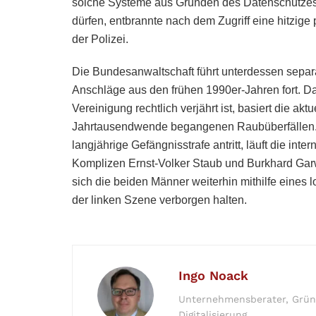
solche Systeme aus Gründen des Datenschutzes 
dürfen, entbrannte nach dem Zugriff eine hitzige
der Polizei.
Die Bundesanwaltschaft führt unterdessen separ
Anschläge aus den frühen 1990er-Jahren fort. Da d
Vereinigung rechtlich verjährt ist, basiert die akt
Jahrtausendwende begangenen Raubüberfällen.
langjährige Gefängnisstrafe antritt, läuft die in
Komplizen Ernst-Volker Staub und Burkhard Garw
sich die beiden Männer weiterhin mithilfe eines
der linken Szene verborgen halten.
Ingo Noack
Unternehmensberater, Gründe
Digitalisierung.