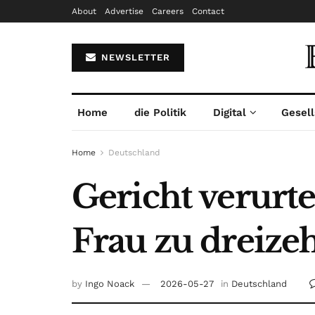
About
Advertise
Careers
Contact
NEWSLETTER
Home
die Politik
Digital
Gesell
Home
Deutschland
Gericht verurt
Frau zu dreize
by
Ingo Noack
2026-05-27
in
Deutschland