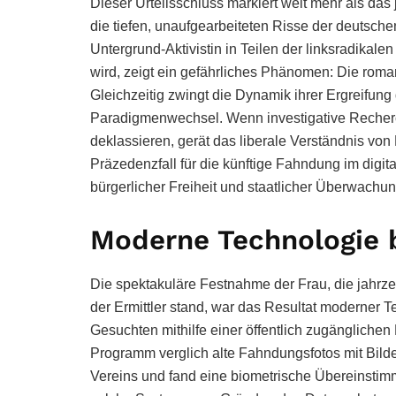
Dieser Urteilsschluss markiert weit mehr als das 
die tiefen, unaufgearbeiteten Risse der deutsche
Untergrund-Aktivistin in Teilen der linksradikale
wird, zeigt ein gefährliches Phänomen: Die roma
Gleichzeitig zwingt die Dynamik ihrer Ergreifu
Paradigmenwechsel. Wenn investigative Recherch
deklassieren, gerät das liberale Verständnis von
Präzedenzfall für die künftige Fahndung im digit
bürgerlicher Freiheit und staatlicher Überwachun
Moderne Technologie 
Die spektakuläre Festnahme der Frau, die jahrz
der Ermittler stand, war das Resultat moderner Te
Gesuchten mithilfe einer öffentlich zugänglich
Programm verglich alte Fahndungsfotos mit Bilde
Vereins und fand eine biometrische Übereinsti