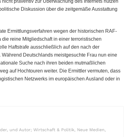
nicht präventiv zur Überwachung des Internets nutzen
 politische Diskussion über die zeitgemäße Ausstattung
ate Ermittlungsverfahren wegen der historischen RAF-
ie reine Mitgliedschaft in einer terroristischen
uelle Haftstrafe ausschließlich auf den nach der
 Während Deutschlands meistgesuchte Frau nun eine
ternationale Suche nach ihren beiden mutmaßlichen
eg auf Hochtouren weiter. Die Ermittler vermuten, dass
 logistischen Netzwerks im europäischen Ausland oder in
r, und Autor; Wirtschaft & Politik, Neue Medien,