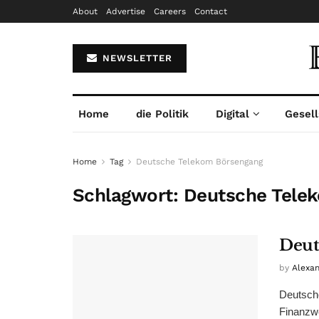
About
Advertise
Careers
Contact
NEWSLETTER
Home
die Politik
Digital
Gesell
Home
Tag
Deutsche Telekom Börsengang
Schlagwort:
Deutsche Tele
Deut
by
Alexa
Deutsche
Finanzwe