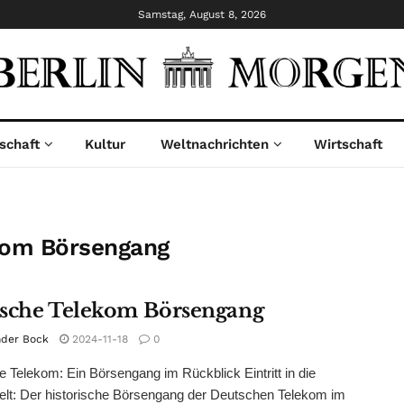
Samstag, August 8, 2026
schaft
Kultur
Weltnachrichten
Wirtschaft
kom Börsengang
sche Telekom Börsengang
nder Bock
2024-11-18
0
 Telekom: Ein Börsengang im Rückblick Eintritt in die
lt: Der historische Börsengang der Deutschen Telekom im