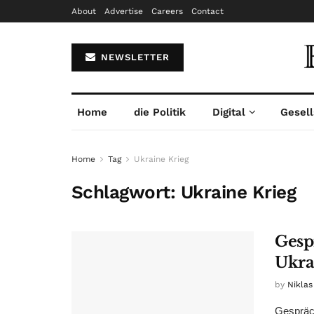
About
Advertise
Careers
Contact
NEWSLETTER
Home
die Politik
Digital
Gesell
Home
Tag
Ukraine Krieg
Schlagwort:
Ukraine Krieg
Gesp
Ukra
by
Niklas
Gespräc