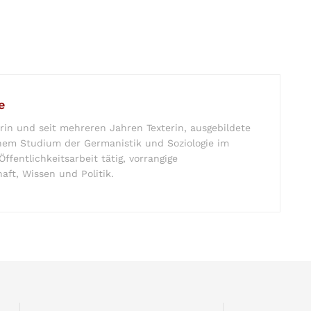
e
in und seit mehreren Jahren Texterin, ausgebildete
em Studium der Germanistik und Soziologie im
ffentlichkeitsarbeit tätig, vorrangige
aft, Wissen und Politik.