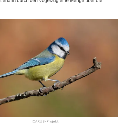
t erfährt durch den Vogelzug eine Menge über die
ICARUS-Projekt