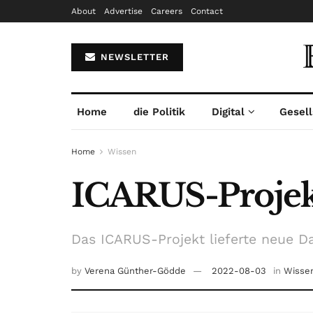
About
Advertise
Careers
Contact
NEWSLETTER
Home
die Politik
Digital
Gesell
Home
Wissen
ICARUS-Proje
Das ICARUS-Projekt lieferte neue D
by
Verena Günther-Gödde
2022-08-03
in
Wisse