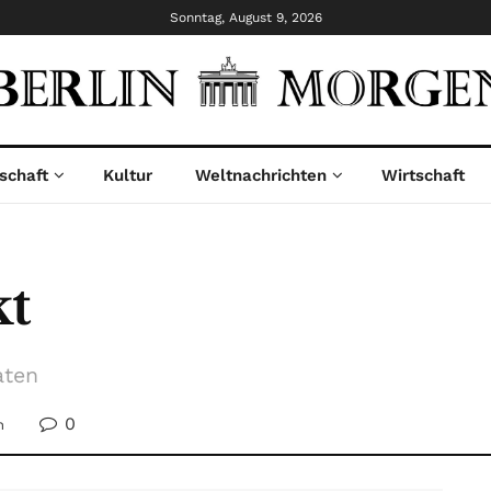
Sonntag, August 9, 2026
schaft
Kultur
Weltnachrichten
Wirtschaft
kt
aten
0
n