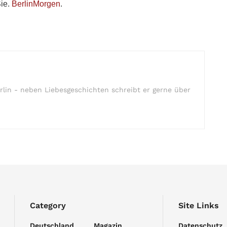
Sie.
BerlinMorgen
.
rlin - neben Liebesgeschichten schreibt er gerne über
Category
Site Links
Deutschland
Magazin
Datenschutz