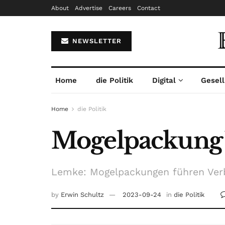
About
Advertise
Careers
Contact
NEWSLETTER
Home
die Politik
Digital
Gesell
Home
die Politik
Mogelpackung 
Lemke: Mogelpackungen führen Verbr
by
Erwin Schultz
2023-09-24
in
die Politik