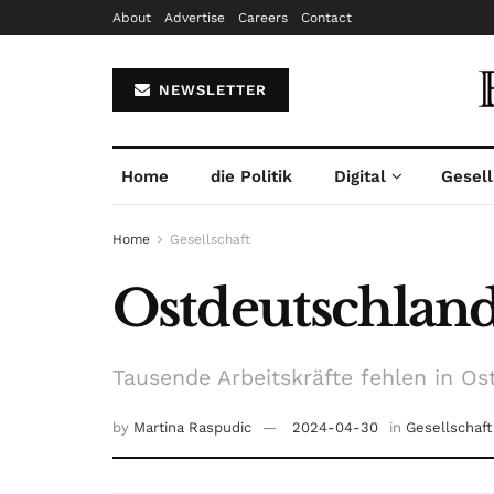
About
Advertise
Careers
Contact
NEWSLETTER
Home
die Politik
Digital
Gesell
Home
Gesellschaft
Ostdeutschland
Tausende Arbeitskräfte fehlen in O
by
Martina Raspudic
2024-04-30
in
Gesellschaft