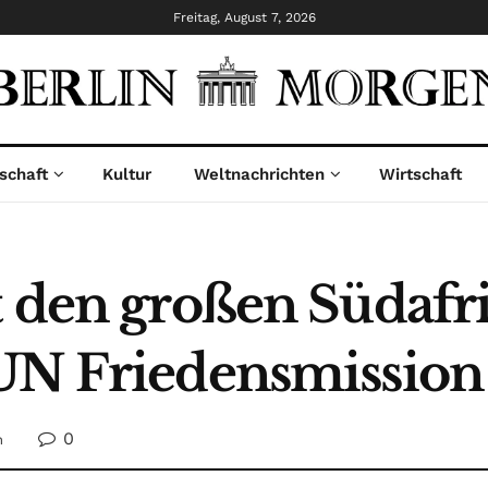
Freitag, August 7, 2026
schaft
Kultur
Weltnachrichten
Wirtschaft
t den großen Südafr
UN Friedensmission
0
n