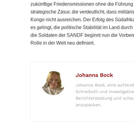
zukünftige Friedensmissionen ohne die Führung P
strategische Zäsur, die verdeutlicht, dass milit
Kongo nicht ausreichen. Der Erfolg des Südafri
es gelingt, die politische Stabilität im Land dur
die Soldaten der SANDF beginnt nun die Vorbere
Rolle in der Welt neu definiert.
Johanna Bock
Johanna Bock, eine aufstreb
Schreibstil und investigativ
Berichterstattung und sche
anzupacken.