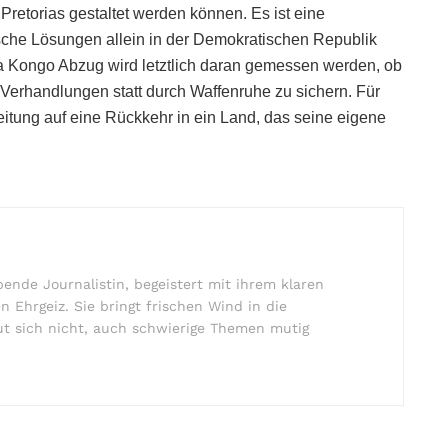
retorias gestaltet werden können. Es ist eine
ärische Lösungen allein in der Demokratischen Republik
ka Kongo Abzug wird letztlich daran gemessen werden, ob
ch Verhandlungen statt durch Waffenruhe zu sichern. Für
itung auf eine Rückkehr in ein Land, das seine eigene
ende Journalistin, begeistert mit ihrem klaren
en Ehrgeiz. Sie bringt frischen Wind in die
ut sich nicht, auch schwierige Themen mutig