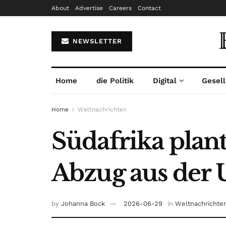
About
Advertise
Careers
Contact
NEWSLETTER
Home
die Politik
Digital
Gesell
Home
Weltnachrichten
Südafrika plan
Abzug aus der 
by
Johanna Bock
2026-06-29
in
Weltnachrichte