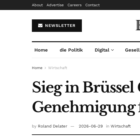
About
Advertise
Careers
Contact
NEWSLETTER
Home
die Politik
Digital
Gesell
Home
Wirtschaft
Sieg in Brüssel
Genehmigung 
by
Roland Delater
2026-06-29
in
Wirtschaft