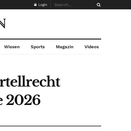
Login
Wissen
Sports
Magazin
Videos
rtellrecht
e 2026