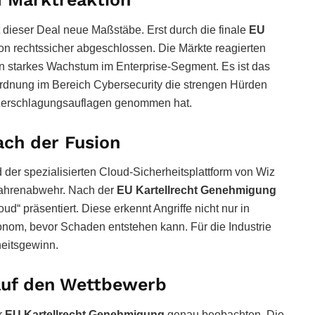
t dieser Deal neue Maßstäbe. Erst durch die finale
EU
on rechtssicher abgeschlossen. Die Märkte reagierten
ein starkes Wachstum im Enterprise-Segment. Es ist das
rdnung im Bereich Cybersecurity die strengen Hürden
 Zerschlagungsauflagen genommen hat.
ach der Fusion
er spezialisierten Cloud-Sicherheitsplattform von Wiz
efahrenabwehr. Nach der
EU Kartellrecht Genehmigung
ud“ präsentiert. Diese erkennt Angriffe nicht nur in
tonom, bevor Schaden entstehen kann. Für die Industrie
heitsgewinn.
auf den Wettbewerb
r
EU Kartellrecht Genehmigung
genau beobachten. Die