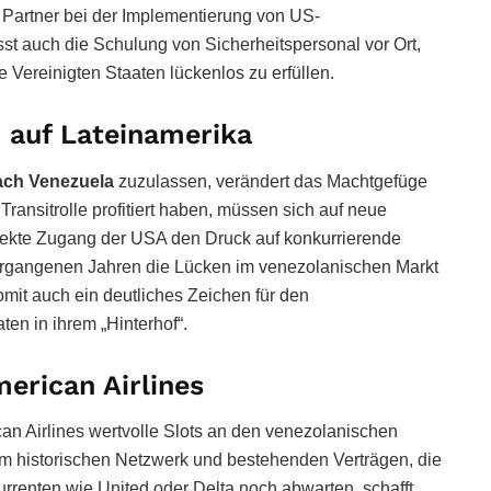
Partner bei der Implementierung von US-
sst auch die Schulung von Sicherheitspersonal vor Ort,
e Vereinigten Staaten lückenlos zu erfüllen.
 auf Lateinamerika
ach Venezuela
zuzulassen, verändert das Machtgefüge
Transitrolle profitiert haben, müssen sich auf neue
direkte Zugang der USA den Druck auf konkurrierende
vergangenen Jahren die Lücken im venezolanischen Markt
somit auch ein deutliches Zeichen für den
en in ihrem „Hinterhof“.
erican Airlines
can Airlines wertvolle Slots an den venezolanischen
em historischen Netzwerk und bestehenden Verträgen, die
rrenten wie United oder Delta noch abwarten, schafft