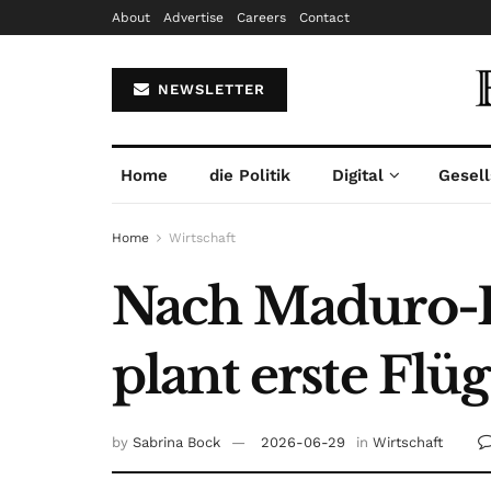
About
Advertise
Careers
Contact
NEWSLETTER
Home
die Politik
Digital
Gesell
Home
Wirtschaft
Nach Maduro-F
plant erste Flü
by
Sabrina Bock
2026-06-29
in
Wirtschaft