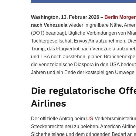
Washington, 13. Februar 2026 –
Berlin Morgen 
nach Venezuela
wieder in greifbare Nähe. Amer
(DOT) beantragt, tägliche Verbindungen von Mi
Tochtergesellschaft Envoy Air aufzunehmen. Die
Trump, das Flugverbot nach Venezuela aufzuhe
und TSA noch ausstehen, planen Branchenexperte
die venezolanische Diaspora in den USA bedeutet 
Jahren und ein Ende der kostspieligen Umwege ü
Die regulatorische Of
Airlines
Der offizielle Antrag beim
US
-Verkehrsministeriu
Streckenrechte neu zu beleben. American Airlin
Sicherheitslage und dem dringenden Bedarf an sta