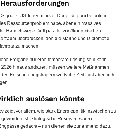
e Herausforderungen
 Signale. US-Innenminister Doug Burgum betonte in
elles Ressourcenproblem habe, aber ein massives
der Handelswege läuft parallel zur ökonomischen
Zeitraum überbrücken, den die Marine und Diplomatie
efahrbar zu machen.
olche Freigabe nur eine temporäre Lösung sein kann.
hr 2026 hinaus andauert, müssen weitere Maßnahmen
 den Entscheidungsträgern wertvolle Zeit, löst aber nicht
gen.
irklich auslösen könnte
cy
zeigt vor allem, wie stark Energiepolitik inzwischen zu
g geworden ist. Strategische Reserven waren
 Engpässe gedacht – nun dienen sie zunehmend dazu,