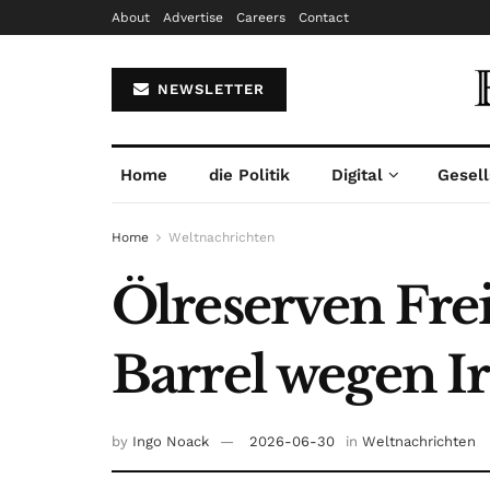
About
Advertise
Careers
Contact
NEWSLETTER
Home
die Politik
Digital
Gesell
Home
Weltnachrichten
Ölreserven Fre
Barrel wegen I
by
Ingo Noack
2026-06-30
in
Weltnachrichten