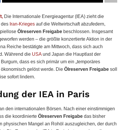
t,
Die Internationale Energieagentur (IEA) zieht die
n des
Iran-Krieges
auf die Weltwirtschaft abzufedern,
spiellose
Ölreserven Freigabe
beschlossen. Insgesamt
geworfen werden – die größte konzertierte Aktion in der
rina Reiche bestätigte am Mittwoch, dass sich auch
rd. Während die
USA
und Japan die Hauptlast der
 Burgum, dass es sich primär um ein „temporäres
nd ökonomisch gelöst werde. Die
Ölreserven Freigabe
soll
e sofort lindern.
ung der IEA in Paris
an den internationalen Börsen. Nach einer einstimmigen
ss die koordinierte
Ölreserven Freigabe
das bisher
, den physischen Mangel an Rohöl auszugleichen, der durch