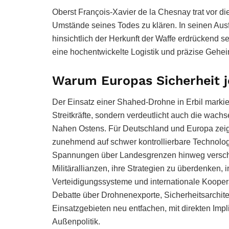
Oberst François-Xavier de la Chesnay trat vor di
Umstände seines Todes zu klären. In seinen Aus
hinsichtlich der Herkunft der Waffe erdrückend se
eine hochentwickelte Logistik und präzise Gehei
Warum Europas Sicherheit je
Der Einsatz einer Shahed-Drohne in Erbil markiert
Streitkräfte, sondern verdeutlicht auch die wac
Nahen Ostens. Für Deutschland und Europa zeigt
zunehmend auf schwer kontrollierbare Technologi
Spannungen über Landesgrenzen hinweg verschä
Militärallianzen, ihre Strategien zu überdenken, 
Verteidigungssysteme und internationale Koopera
Debatte über Drohnenexporte, Sicherheitsarchit
Einsatzgebieten neu entfachen, mit direkten Impl
Außenpolitik.