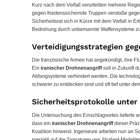
Kurz nach dem Vorfall verurteilten mehrere Reg
gegen friedenssichernde Truppen verstoße gegen 
Sicherheitsrat sich in Kürze mit dem Vorfall in 
Bedrohung durch unbemannte Waffensysteme zu 
Verteidigungsstrategien g
Die französische Armee hat angekündigt, ihre F
Ein
iranischer Drohnenangriff
soll in Zukunft
Abfangsysteme verhindert werden. Die technolog
schwerer zu entdecken sind und oft tief unter dem
Sicherheitsprotokolle unter
Die Untersuchung des Einschlagsortes lieferte wi
dass ein
iranischer Drohnenangriff
dieser Präz
Koalition hinweist. Ingenieure arbeiten nun an 
speziell auf die Signaturen von Shahed-Modellen 