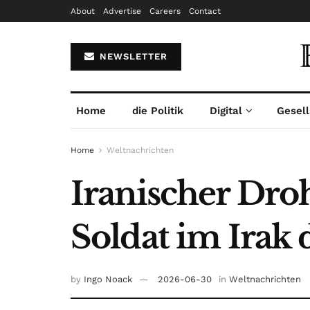
About
Advertise
Careers
Contact
NEWSLETTER
Home
die Politik
Digital
Gesell
Home
Weltnachrichten
Iranischer Droh
Soldat im Irak
by
Ingo Noack
2026-06-30
in
Weltnachrichten