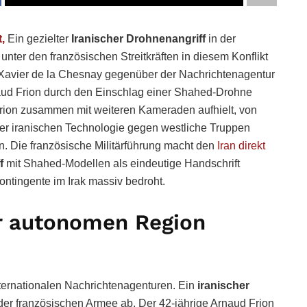
t,
Ein gezielter
Iranischer Drohnenangriff
in der
unter den französischen Streitkräften in diesem Konflikt
s-Xavier de la Chesnay gegenüber der Nachrichtenagentur
naud Frion durch den Einschlag einer Shahed-Drohne
ch Frion zusammen mit weiteren Kameraden aufhielt, von
ser iranischen Technologie gegen westliche Truppen
n. Die französische Militärführung macht den
Iran direkt
f
mit Shahed-Modellen als eindeutige Handschrift
Kontingente im Irak massiv bedroht.
der autonomen Region
internationalen Nachrichtenagenturen. Ein
iranischer
 der französischen Armee ab. Der 42-jährige Arnaud Frion