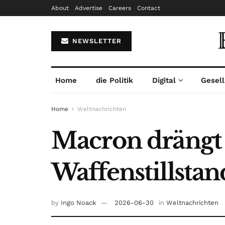
About
Advertise
Careers
Contact
NEWSLETTER
Home
die Politik
Digital
Gesell
Home
Weltnachrichten
Macron drängt 
Waffenstillstan
by
Ingo Noack
2026-06-30
in
Weltnachrichten