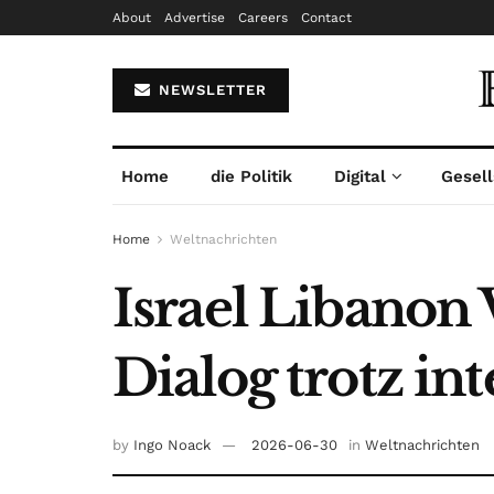
About
Advertise
Careers
Contact
NEWSLETTER
Home
die Politik
Digital
Gesell
Home
Weltnachrichten
Israel Libanon
Dialog trotz in
by
Ingo Noack
2026-06-30
in
Weltnachrichten