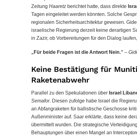
Zeitung
Haaretz
berichtet hatte, dass direkte
Isr
Tagen eingeleitet werden könnten. Solche Gespr
regionalen Sicherheitsarchitektur gewesen. Gideo
israelische Regierung derzeit keine derartigen Sc
in Zazir, ob Vorbereitungen für den Dialog laufen,
„Für beide Fragen ist die Antwort Nein.“
–
Gid
Keine Bestätigung für Munit
Raketenabwehr
Parallel zu den Spekulationen über
Israel Liba
Semafor
. Diesen zufolge habe Israel die Regier
an Abfangraketen für ballistische Geschosse kriti
Außenminister auf. Saar erklärte, dass keine der
übermittelt wurden. Die strategische Verteidigung
Behauptungen über einen Mangel an Interceptore