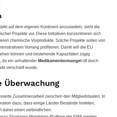
.
a
rkt auf dem eigenen Kontinent anzusiedeln, sieht die
cher Projekte vor. Diese Initiativen konzentrieren sich
e deren chemische Vorprodukte. Solche Projekte sollen von
istrativem Vorrang profitieren. Damit will die EU
tstehen können und bestehende Kapazitäten zügig
t, da ein anhaltender
Medikamentenmangel
oft durch
kt verschärft wurde.
ale Überwachung
esserte Zusammenarbeit zwischen den Mitgliedstaaten. In
nation dazu, dass einige Länder Bestände horteten,
t daher einen verbindlichen
ean Shortages Monitoring Platform der EMA werden