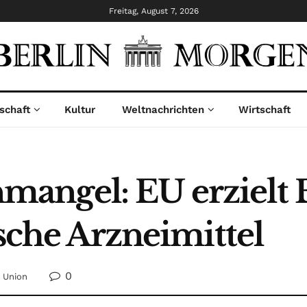
Freitag, August 7, 2026
schaft
Kultur
Weltnachrichten
Wirtschaft
angel: EU erzielt 
ische Arzneimittel
0
 Union