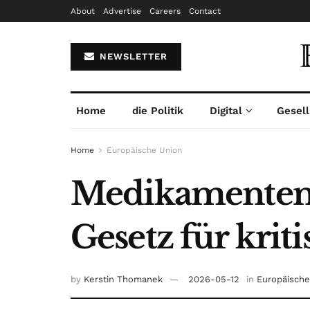
About
Advertise
Careers
Contact
NEWSLETTER
Home
die Politik
Digital
Gesell
Home
Europäische Union
Medikamentenm
Gesetz für krit
by
Kerstin Thomanek
2026-05-12
in
Europäische