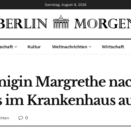
Samstag, August 8, 2026
schaft
Kultur
Weltnachrichten
Wirtschaft
igin Margrethe nac
is im Krankenhaus
0
chten