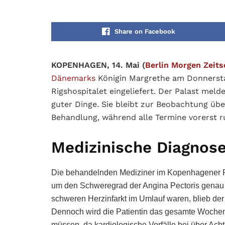
Share on Facebook
KOPENHAGEN, 14. Mai (
Berlin Morgen Zeits
Dänemarks
Königin Margrethe am Donnersta
Rigshospitalet eingeliefert. Der Palast meld
guter Dinge. Sie bleibt zur Beobachtung übe
Behandlung, während alle Termine vorerst r
Medizinische Diagnose
Die behandelnden Mediziner im Kopenhagener Rig
um den Schweregrad der Angina Pectoris genau 
schweren Herzinfarkt im Umlauf waren, blieb der H
Dennoch wird die Patientin das gesamte Wochen
müssen, da kardiologische Vorfälle bei über Ach