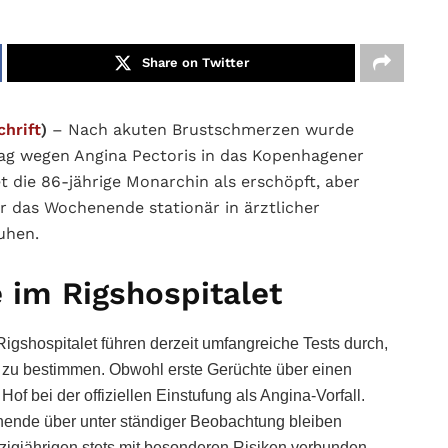
Share on Twitter
chrift
)
– Nach akuten Brustschmerzen wurde
g wegen Angina Pectoris in das Kopenhagener
et die 86-jährige Monarchin als erschöpft, aber
r das Wochenende stationär in ärztlicher
uhen.
 im Rigshospitalet
shospitalet führen derzeit umfangreiche Tests durch,
zu bestimmen. Obwohl erste Gerüchte über einen
of bei der offiziellen Einstufung als Angina-Vorfall.
ende über unter ständiger Beobachtung bleiben
tzigjährigen stets mit besonderen Risiken verbunden