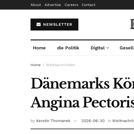
About
Advertise
Careers
Contact
NEWSLETTER
Home
die Politik
Digital
Gesell
Home
Weltnachrichten
Dänemarks Kön
Angina Pector
by
Kerstin Thomanek
2026-06-30
in
Weltnachri