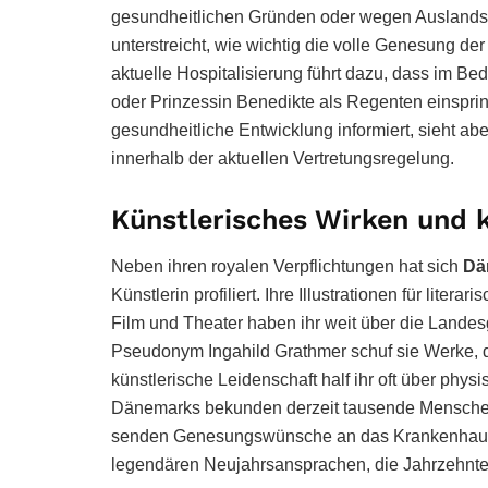
gesundheitlichen Gründen oder wegen Auslandsre
unterstreicht, wie wichtig die volle Genesung der 
aktuelle Hospitalisierung führt dazu, dass im Be
oder Prinzessin Benedikte als Regenten einspri
gesundheitliche Entwicklung informiert, sieht abe
innerhalb der aktuellen Vertretungsregelung.
Künstlerisches Wirken und k
Neben ihren royalen Verpflichtungen hat sich
Dä
Künstlerin profiliert. Ihre Illustrationen für lite
Film und Theater haben ihr weit über die Lande
Pseudonym Ingahild Grathmer schuf sie Werke, d
künstlerische Leidenschaft half ihr oft über phy
Dänemarks bekunden derzeit tausende Menschen
senden Genesungswünsche an das Krankenhaus. V
legendären Neujahrsansprachen, die Jahrzehnt