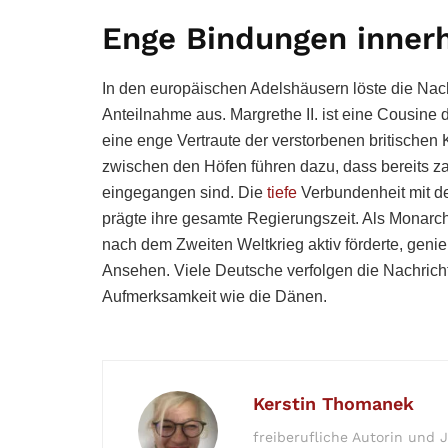
Enge Bindungen inner
In den europäischen Adelshäusern löste die Nac
Anteilnahme aus. Margrethe II. ist eine Cousin
eine enge Vertraute der verstorbenen britischen 
zwischen den Höfen führen dazu, dass bereits z
eingegangen sind. Die
tiefe
Verbundenheit mit d
prägte ihre gesamte Regierungszeit. Als Monarch
nach dem Zweiten Weltkrieg aktiv förderte, geni
Ansehen. Viele Deutsche verfolgen die Nachric
Aufmerksamkeit wie die Dänen.
Kerstin Thomanek
freiberufliche Autorin und J