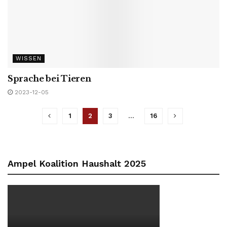
WISSEN
Sprache bei Tieren
2023-12-05
1
2
3
…
16
Ampel Koalition Haushalt 2025