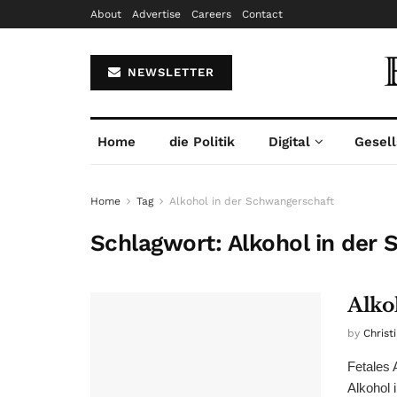
About
Advertise
Careers
Contact
NEWSLETTER
Home
die Politik
Digital
Gesell
Home
Tag
Alkohol in der Schwangerschaft
Schlagwort:
Alkohol in der
Alko
by
Christ
Fetales 
Alkohol 