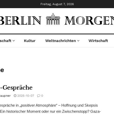
Freitag, August 7, 2026
schaft
Kultur
Weltnachrichten
Wirtschaft
he
-Gespräche
raupner
2025-10-07
0
präche in „positiver Atmosphäre“ – Hoffnung und Skepsis
 Ein historischer Moment oder nur ein Zwischenstopp? Gaza-