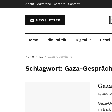
About
Advertise
Careers
Contact
NEWSLETTER
Home
die Politik
Digital
Gesell
Home
Tag
Gaza-Gespräche
Schlagwort:
Gaza-Gespräc
Gaza
by
Jan G
Gaza-Ges
im Blick