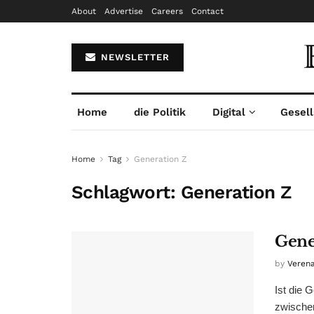
About
Advertise
Careers
Contact
NEWSLETTER
Home
die Politik
Digital
Gesell
Home
Tag
Generation Z
Schlagwort:
Generation Z
Gene
by
Veren
Ist die 
zwischen