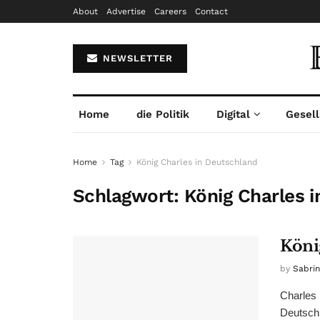
About
Advertise
Careers
Contact
NEWSLETTER
Home
die Politik
Digital
Gesell
Home
Tag
König Charles in Deutschland
Schlagwort:
König Charles 
Köni
by
Sabri
Charles 
Deutsch