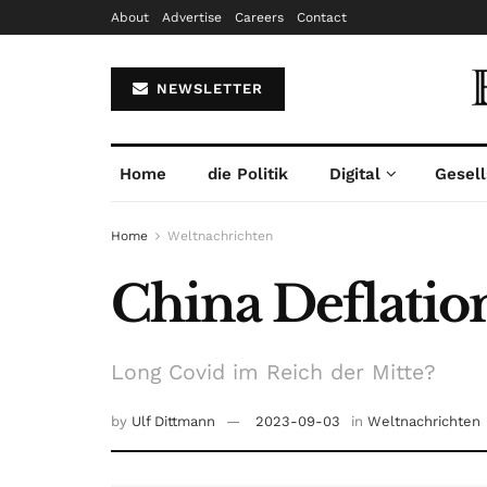
About
Advertise
Careers
Contact
NEWSLETTER
Home
die Politik
Digital
Gesell
Home
Weltnachrichten
China Deflatio
Long Covid im Reich der Mitte?
by
Ulf Dittmann
2023-09-03
in
Weltnachrichten