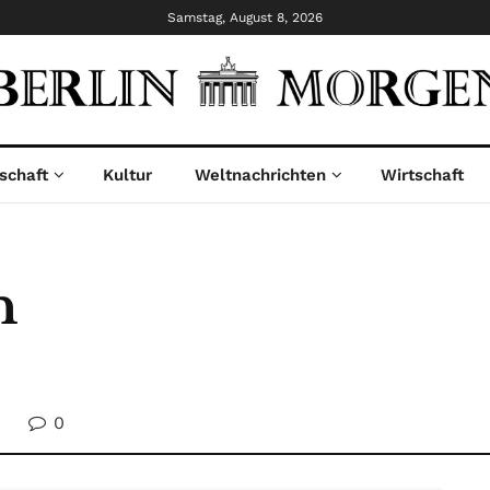
Samstag, August 8, 2026
schaft
Kultur
Weltnachrichten
Wirtschaft
n
0