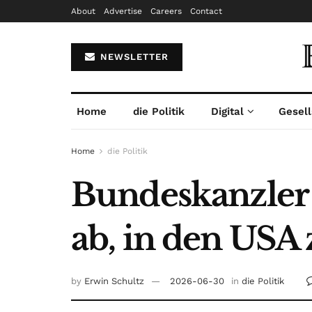
About
Advertise
Careers
Contact
NEWSLETTER
Home
die Politik
Digital
Gesell
Home
die Politik
Bundeskanzler
ab, in den USA 
by
Erwin Schultz
2026-06-30
in
die Politik