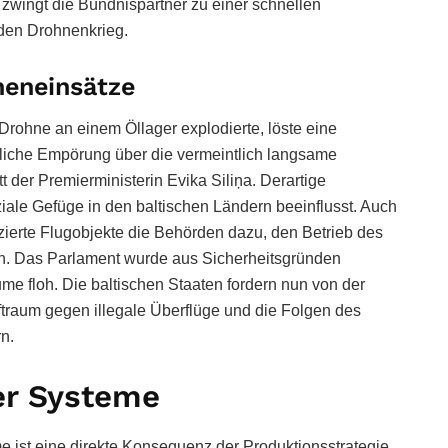
 zwingt die Bündnispartner zu einer schnellen
 den Drohnenkrieg.
neneinsätze
 Drohne an einem Öllager explodierte, löste eine
ntliche Empörung über die vermeintlich langsame
t der Premierministerin Evika Siliņa. Derartige
iale Gefüge in den baltischen Ländern beeinflusst. Auch
zierte Flugobjekte die Behörden dazu, den Betrieb des
en. Das Parlament wurde aus Sicherheitsgründen
me floh. Die baltischen Staaten fordern nun von der
aum gegen illegale Überflüge und die Folgen des
n.
her Systeme
 ist eine direkte Konsequenz der Produktionsstrategie.