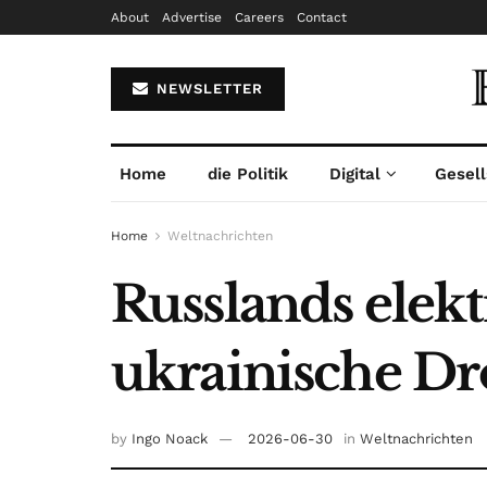
About
Advertise
Careers
Contact
NEWSLETTER
Home
die Politik
Digital
Gesell
Home
Weltnachrichten
Russlands elek
ukrainische Dr
by
Ingo Noack
2026-06-30
in
Weltnachrichten