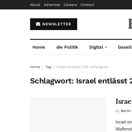
About
Advertise
Careers
Contact
NEWSLETTER
Home
die Politik
Digital
Gesell
Home
Tag
Israel entlässt 200 Gefangene
Schlagwort:
Israel entläss
Isra
by
Berlin
Israel e
Waffenst