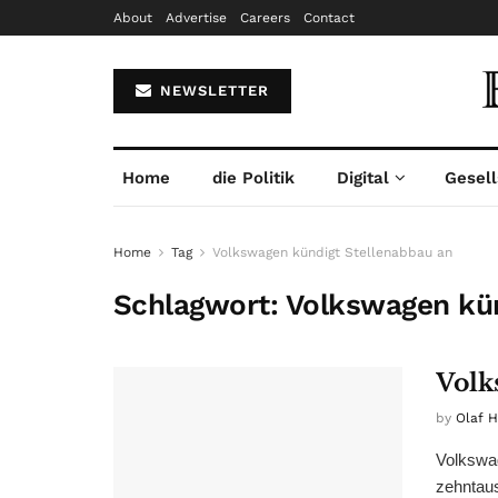
About
Advertise
Careers
Contact
NEWSLETTER
Home
die Politik
Digital
Gesell
Home
Tag
Volkswagen kündigt Stellenabbau an
Schlagwort:
Volkswagen kün
Volk
by
Olaf 
Volkswag
zehntaus