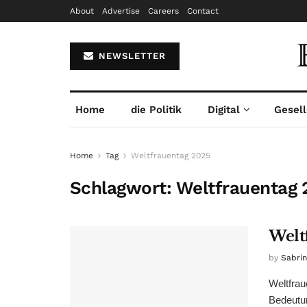
About
Advertise
Careers
Contact
NEWSLETTER
Home
die Politik
Digital
Gesell
Home
Tag
Weltfrauentag 2025
Schlagwort:
Weltfrauentag 
Welt
by
Sabri
Weltfrau
Bedeutun