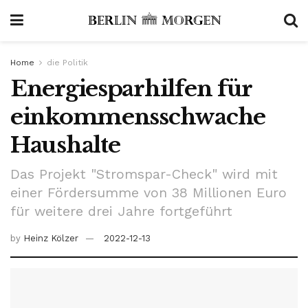
Home
die Politik
Energiesparhilfen für
einkommensschwache
Haushalte
Das Projekt "Stromspar-Check" wird mit
einer Fördersumme von 38 Millionen Euro
für weitere drei Jahre fortgeführt
by
Heinz Kölzer
2022-12-13