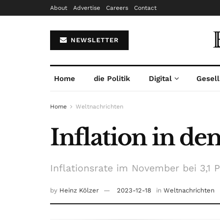
About
Advertise
Careers
Contact
NEWSLETTER
Home
die Politik
Digital
Gesell
Home
Weltnachrichten
Inflation in d
Inflationsrate im November bei 3,1 
by
Heinz Kölzer
2023-12-18
in
Weltnachrichten