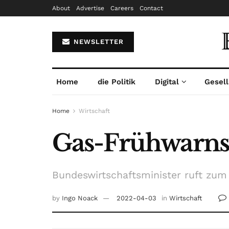
About
Advertise
Careers
Contact
NEWSLETTER
Home
die Politik
Digital
Gesell
Home
Wirtschaft
Gas-Frühwarns
Bundeswirtschaftsminister ruft zum
by
Ingo Noack
2022-04-03
in
Wirtschaft