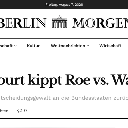
Freitag, August 7, 2026
schaft
Kultur
Weltnachrichten
Wirtschaft
rt kippt Roe vs. W
ntscheidungsgewalt an die Bundesstaaten zurü
0
chten