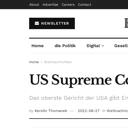
About
Advertise
Careers
Contact
NEWSLETTER
Home
die Politik
Digital
Gesell
Home
Weltnachrichten
US Supreme Cou
Das oberste Gericht der USA gibt E
by
Kerstin Thomanek
2022-06-27
in
Weltnachri