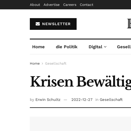
About
Advertise
Careers
Contact
NEWSLETTER
Home
die Politik
Digital
Gesell
Home
Gesellschaft
Krisen Bewälti
by
Erwin Schultz
2022-12-27
in
Gesellschaft