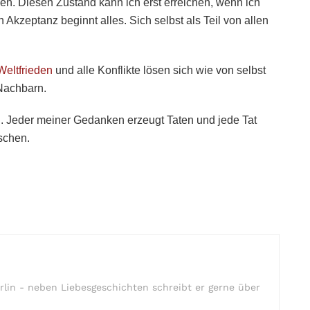
. Diesen Zustand kann ich erst erreichen, wenn ich
n Akzeptanz beginnt alles. Sich selbst als Teil von allen
Weltfrieden
und alle Konflikte lösen sich wie von selbst
 Nachbarn.
n. Jeder meiner Gedanken erzeugt Taten und jede Tat
schen.
rlin - neben Liebesgeschichten schreibt er gerne über