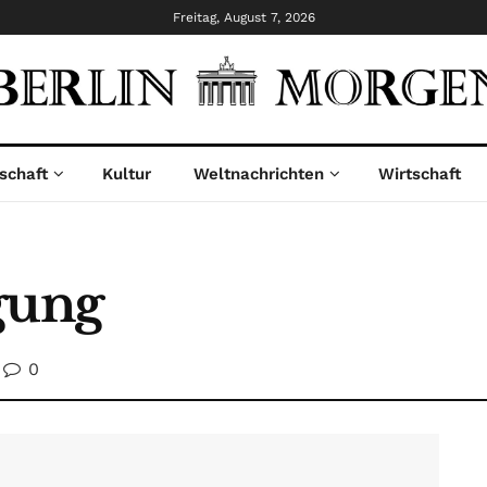
Freitag, August 7, 2026
schaft
Kultur
Weltnachrichten
Wirtschaft
gung
0