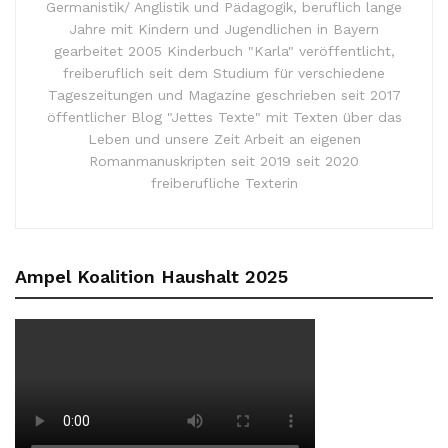
Germanistik/ Anglistik und Pädagogik, beruflich lange
Jahre mit Kindern und Jugendlichen in Bayern
gearbeitet 2005 Kinderbuch "Karla" veröffentlicht,
freiberuflich seit dem Studium für verschiedene
Tageszeitungen und Magazine geschrieben seit 2017
öffentlicher Blog "Jettes Texte" mit Texten über das
Leben und unsere Zeit Arbeit an eigenen
Romanmanuskripten seit 2019 seit 2020
freiberufliche Texterin
Ampel Koalition Haushalt 2025