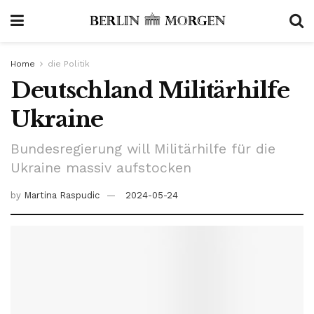
Home
die Politik
Deutschland Militärhilfe
Ukraine
Bundesregierung will Militärhilfe für die
Ukraine massiv aufstocken
by
Martina Raspudic
2024-05-24